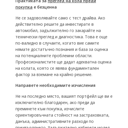
Практиката за
преглед на кола преди
покупка
е безценна
Не се задоволявайте само с тест драйва. Ако
действително решите да инвестирате в
автомобил, задължително го закарайте на
технически преглед и диагностика. Това е още
по-валидно в случаите, когато вие самите
нямате достатъчно познания и база за оценка
на потенциалните проблемни области.
Професионалистите ще дадат адекватна оценка
на колата, която се явява фундаментален
фактор за вземане на крайно решение.
Направете необходимите изчисления
Не на последно място, вашият портфейл ще ви е
изключително благодарен, ако преди да
преминете към покупка, изчислите
ориентировъчната стойност на застраховката,
данъка, административните разходи по
прехвърлянето. Задължително изберете модел