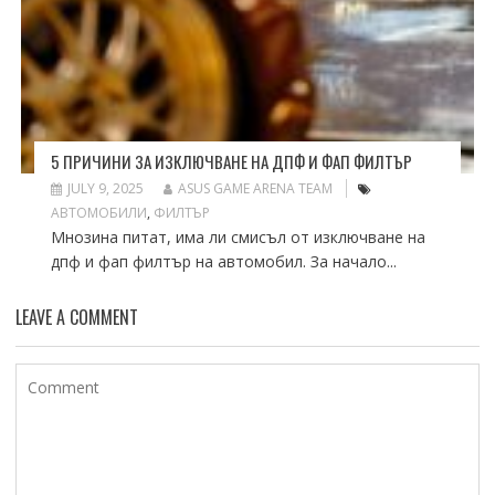
5 ПРИЧИНИ ЗА ИЗКЛЮЧВАНЕ НА ДПФ И ФАП ФИЛТЪР
JULY 9, 2025
ASUS GAME ARENA TEAM
АВТОМОБИЛИ
,
ФИЛТЪР
Мнозина питат, има ли смисъл от изключване на
дпф и фап филтър на автомобил. За начало...
LEAVE A COMMENT