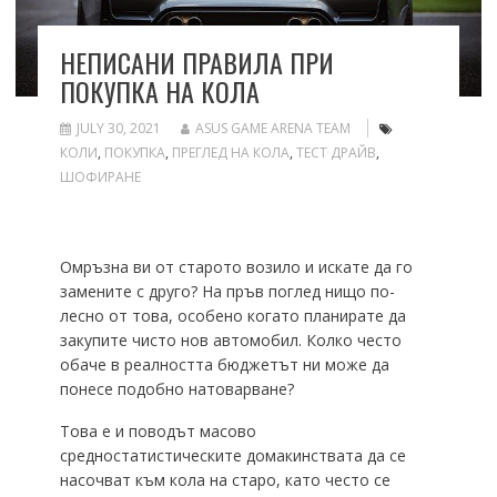
НЕПИСАНИ ПРАВИЛА ПРИ
ПОКУПКА НА КОЛА
JULY 30, 2021
ASUS GAME ARENA TEAM
КОЛИ
,
ПОКУПКА
,
ПРЕГЛЕД НА КОЛА
,
ТЕСТ ДРАЙВ
,
ШОФИРАНЕ
Омръзна ви от старото возило и искате да го
замените с друго? На пръв поглед нищо по-
лесно от това, особено когато планирате да
закупите чисто нов автомобил. Колко често
обаче в реалността бюджетът ни може да
понесе подобно натоварване?
Това е и поводът масово
средностатистическите домакинствата да се
насочват към кола на старо, като често се