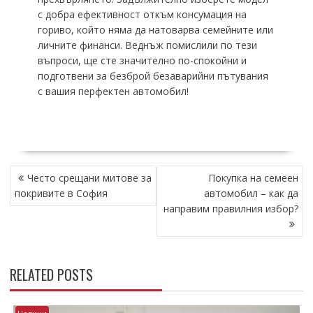
с добра ефективност откъм консумация на
гориво, който няма да натоварва семейните или
личните финанси. Веднъж помислили по тези
въпроси, ще сте значително по-спокойни и
подготвени за безброй безаварийни пътувания
с вашия перфектен автомобил!
POST
Често срещани митове за
Покупка на семеен
NAVIGATION
покривите в София
автомобил – как да
направим правилния избор?
RELATED POSTS