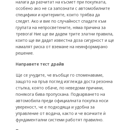
налага да разчитат на късмет при покупката,
особено ако не са запознати с автомобилните
специфики и критериите, които трябва да
следят. Ако и вие по случайност спадате към
групата на непросветените, няма причина за
тревога! Ние ще ви дадем трите златни правила,
които ще ви дадат известна доза сигурност и ще
намалят риска от вземане на неинформирано
решение.
Направете тест драйв
Ще се учудите, че въобще го споменаваме,
защото на пръв поглед изглежда доста резонна
стъпка, която обаче, по неведоми причини,
понякога бива пропускана. Подкарването на
автомобила преди официалната покупка носи
увереност, че е подходяща и удобна за
управление от водача, както и че всичките ѝ
фундаментални системи работят правилно.