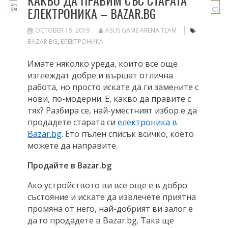
КАКВО ДА ПРАВИМ СЪС СТАРАТА
ЕЛЕКТРОНИКА – BAZAR.BG
OCTOBER 19, 2019
ASUS GAME ARENA TEAM
BAZAR.BG
,
ЕЛЕКТРОНИКА
Имате няколко уреда, които все още
изглеждат добре и вършат отлична
работа, но просто искате да ги замените с
нови, по-модерни. Е, какво да правите с
тях? Разбира се, най-уместният избор е да
продадете старата си
електроника в
Bazar.bg
. Ето пълен списък всичко, което
можете да направите.
Продайте в
Bazar.bg
Ако устройството ви все още е в добро
състояние и искате да извлечете приятна
промяна от него, най-добрият ви залог е
да го продадете в
Bazar.bg
. Така ще