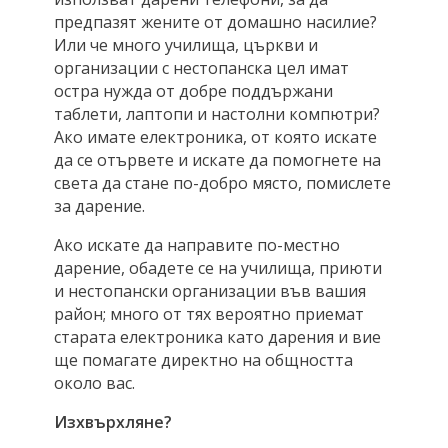
предпазят жените от домашно насилие?
Или че много училища, църкви и
организации с нестопанска цел имат
остра нужда от добре поддържани
таблети, лаптопи и настолни компютри?
Ако имате електроника, от която искате
да се отървете и искате да помогнете на
света да стане по-добро място, помислете
за дарение.
Ако искате да направите по-местно
дарение, обадете се на училища, приюти
и нестопански организации във вашия
район; много от тях вероятно приемат
старата електроника като дарения и вие
ще помагате директно на общността
около вас.
Изхвърхляне?