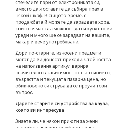
спечелите пари от електрониката си,
вместо да я оставите да събира прах в
някой шкаф. В същото време, с
продажбата й можете да зарадвате хора,
които нямат възможност да си купят нови
уреди и много ще се зарадват на вашите,
макар и вече употребявани.
Дори по-старите, износени предмети
могат да ви донесат приходи. Стойността
на използвания артикул варира
значително в зависимост от състоянието,
възрастта и текущата пазарна цена, но
обикновено си струва да се проучи този
въпрос.
Дарете старите си устройства за кауза,
която ви интересува
Знаете ли, че някои приюти за жени
използват дарени телефони, за да