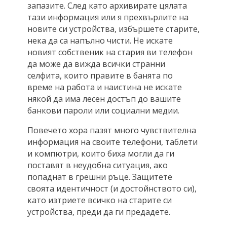
запазите. След като архивирате цялата
тази информация или я прехвърлите на
новите си устройства, избършете старите,
нека да са напълно чисти. Не искате
новият собственик на стария ви телефон
да може да вижда всички странни
селфита, които правите в банята по
време на работа и наистина не искате
някой да има лесен достъп до вашите
банкови пароли или социални медии.
Повечето хора пазят много чувствителна
информация на своите телефони, таблети
и компютри, които биха могли да ги
поставят в неудобна ситуация, ако
попаднат в грешни ръце. Защитете
своята идентичност (и достойнството си),
като изтриете всичко на старите си
устройства, преди да ги предадете.