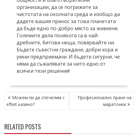
общности и благотворителни
организации, да се погрижите за
чистотата на околната среда и изобщо да
дадете вашия принос за това планетата
да бъде едно по-добро място за живеене.
Големите дела понякога са в най-
дребните, битови неща, повярвайте ни.
Бъдете съвестни граждани, добри хора и
умни предприемачи. И бъдете сигурни, че
няма да съжалявате за нито едно от
всички тези решения!
POST
Можем ли да спечелим с
Професионално пране на
NAVIGATION
efbet казино?
маратонки
RELATED POSTS