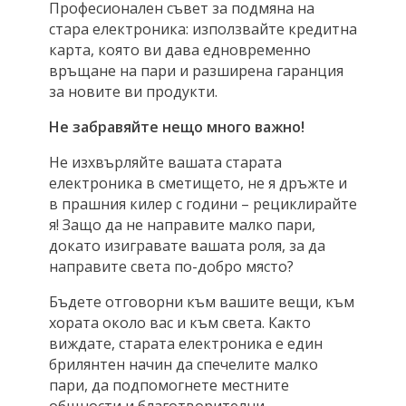
Професионален съвет за подмяна на
стара електроника: използвайте кредитна
карта, която ви дава едновременно
връщане на пари и разширена гаранция
за новите ви продукти.
Не забравяйте нещо много важно!
Не изхвърляйте вашата старата
електроника в сметището, не я дръжте и
в прашния килер с години – рециклирайте
я! Защо да не направите малко пари,
докато изигравате вашата роля, за да
направите света по-добро място?
Бъдете отговорни към вашите вещи, към
хората около вас и към света. Както
виждате, старата електроника е един
брилянтен начин да спечелите малко
пари, да подпомогнете местните