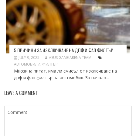
5 ПРИЧИНИ ЗА ИЗКЛЮЧВАНЕ НА ДПФ И ФАП ФИЛТЪР
JULY 9, 2025
ASUS GAME ARENA TEAM
АВТОМОБИЛИ
,
ФИЛТЪР
Мнозина питат, има ли смисъл от изключване на
дпф и фап филтър на автомобил. За начало...
LEAVE A COMMENT