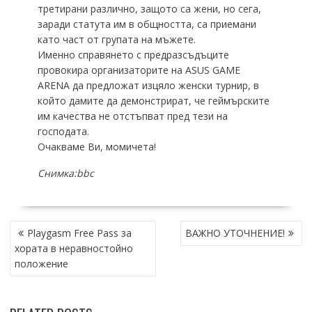
третирани различно, защото са жени, но сега,
заради статута им в общността, са приемани
като част от групата на мъжете.
Именно справянето с предразсъдъците
провокира организаторите на ASUS GAME
ARENA да предложат изцяло женски турнир, в
който дамите да демонстрират, че геймърските
им качества не отстъпват пред тези на
господата.
Очакваме Ви, момичета!
Снимка:bbc
POST
Playgasm Free Pass за
ВАЖНО УТОЧНЕНИЕ!
NAVIGATION
хората в неравностойно
положение