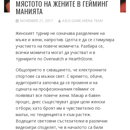
МЯСТОТО НА ЖЕНИТЕ В ГЕЙМИНГ
МАНИЯТА
NOVEMBER 21, 2017
ASUS GAME ARENA TEAM
Женският турнир не означава разделение на
мъже и жени, напротив. Целта е да се стимулира
участието на повече момичета. Разбира се,
всички момичета могат да участват и в
турнирите по Overwatch и HearthStone.
Общоприето е схващането, че електронните
спортове са мъжки свят. С времето, обаче,
аудиторията започва да се променя и на
сцената на професионалния гейминг се
появяват все повече жени. Макар и бавен
процес, днес съществуват дори цели женски
отбори, като броят им е чувствително по-
малък, но тенденцията е към растеж.
Водещите световни състезателки в различни
видеоигри споделят, че в началото са били