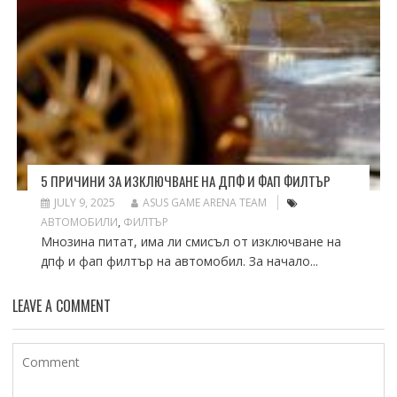
5 ПРИЧИНИ ЗА ИЗКЛЮЧВАНЕ НА ДПФ И ФАП ФИЛТЪР
JULY 9, 2025
ASUS GAME ARENA TEAM
АВТОМОБИЛИ
,
ФИЛТЪР
Мнозина питат, има ли смисъл от изключване на
дпф и фап филтър на автомобил. За начало...
LEAVE A COMMENT