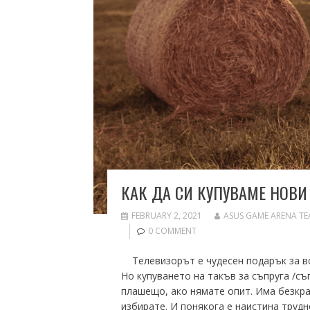
КАК ДА СИ КУПУВАМЕ НОВ
FEBRUARY 2, 2021
ASUS GAME ARENA T
0 COMMENT
Телевизорът е чудесен подарък за вс
Но купуването на такъв за съпруга /съ
плашещо, ако нямате опит. Има безкра
избирате. И понякога е наистина трудн