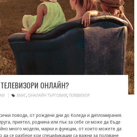
И ТЕЛЕВИЗОРИ ОНЛАЙН?
EAM
ЕМАГ
,
ОНАЛАЙН ТЪРГОВИЯ
,
ТЕЛЕВИЗОР
ички поводи, от рождени дни до Коледа и дипломирания.
пруга, приятел, роднина или пък за себе си може да бъде
йно много модели, марки и функции, от които можете да
о да се разбере кои спецификации са важни за ползване