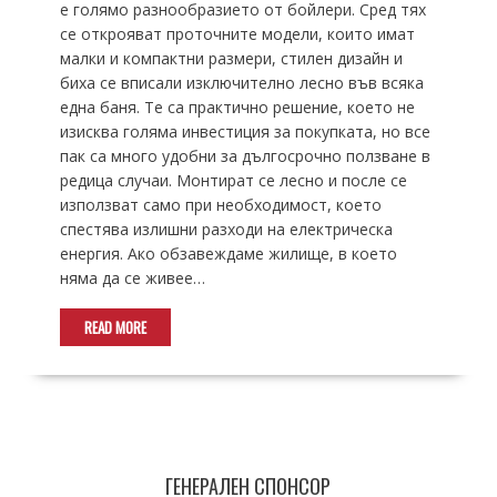
е голямо разнообразието от бойлери. Сред тях
се открояват проточните модели, които имат
малки и компактни размери, стилен дизайн и
биха се вписали изключително лесно във всяка
една баня. Те са практично решение, което не
изисква голяма инвестиция за покупката, но все
пак са много удобни за дългосрочно ползване в
редица случаи. Монтират се лесно и после се
използват само при необходимост, което
спестява излишни разходи на електрическа
енергия. Ако обзавеждаме жилище, в което
няма да се живее…
READ MORE
ГЕНЕРАЛЕН СПОНСОР