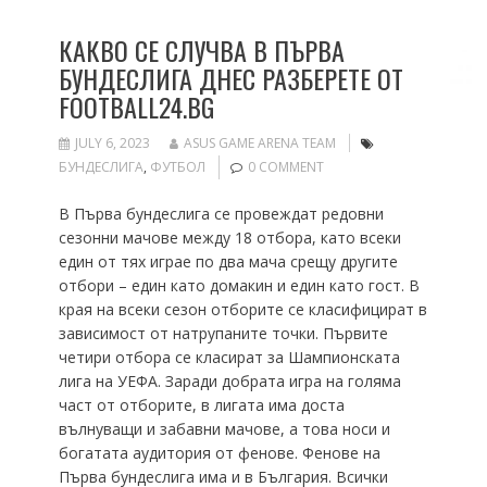
КАКВО СЕ СЛУЧВА В ПЪРВА
БУНДЕСЛИГА ДНЕС РАЗБЕРЕТЕ ОТ
FOOTBALL24.BG
JULY 6, 2023
ASUS GAME ARENA TEAM
БУНДЕСЛИГА
,
ФУТБОЛ
0 COMMENT
В Първа бундеслига се провеждат редовни
сезонни мачове между 18 отбора, като всеки
един от тях играе по два мача срещу другите
отбори – един като домакин и един като гост. В
края на всеки сезон отборите се класифицират в
зависимост от натрупаните точки. Първите
четири отбора се класират за Шампионската
лига на УЕФА. Заради добрата игра на голяма
част от отборите, в лигата има доста
вълнуващи и забавни мачове, а това носи и
богатата аудитория от фенове. Фенове на
Първа бундеслига има и в България. Всички