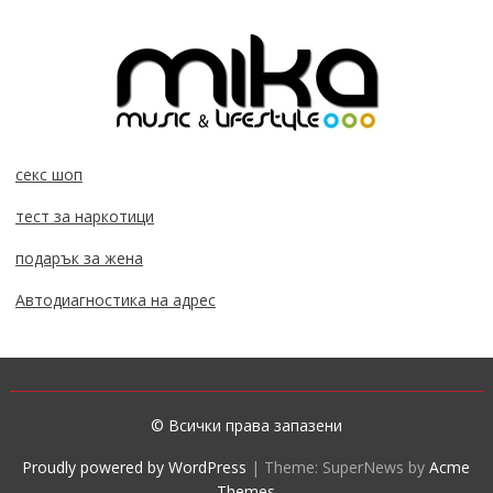
секс шоп
тест за наркотици
подарък за жена
Автодиагностика на адрес
© Всички права запазени
Proudly powered by WordPress
|
Theme: SuperNews by
Acme
Themes